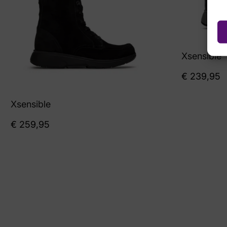
Xsensible
€
239,95
Xsensible
€
259,95