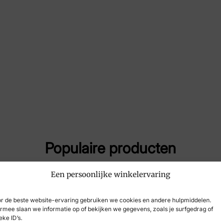
Maat
41
Merk
Ske
Artikelnummer
167
Populaire producten
Een persoonlijke winkelervaring
r de beste website-ervaring gebruiken we cookies en andere hulpmiddelen.
rmee slaan we informatie op of bekijken we gegevens, zoals je surfgedrag of
eke ID’s.