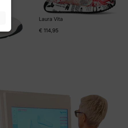
Laura Vita
€
114,95