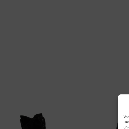
Voo
Hie
uni