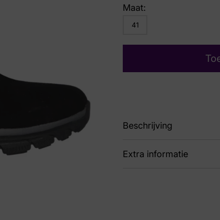
Maat:
41
To
Beschrijving
Extra informatie
86
Kleur
Zwa
Nummer
62 