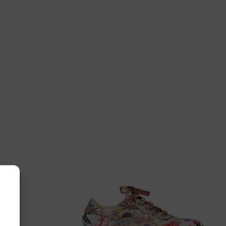
chers
108/BLK