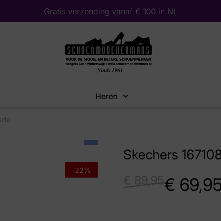
Gratis verzending vanaf € 100 in NL
Heren
ede
Skechers 16710
-22%
€
89,95
€
69,9