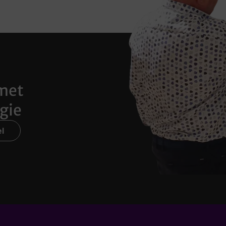
met
gie
l