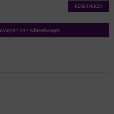
RESERVEREN
evoegen aan winkelwagen
rt Suede
11 7754