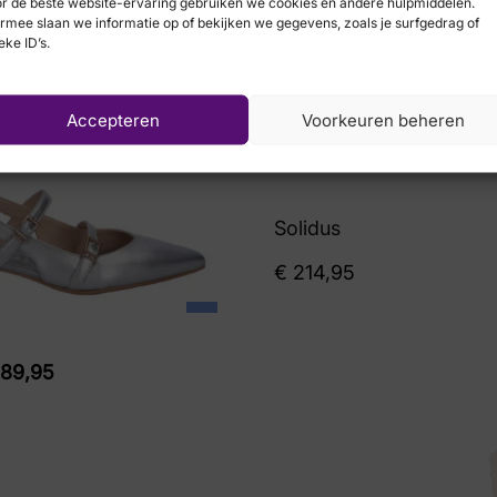
r de beste website-ervaring gebruiken we cookies en andere hulpmiddelen.
rmee slaan we informatie op of bekijken we gegevens, zoals je surfgedrag of
eke ID’s.
Accepteren
Voorkeuren beheren
Solidus
€
214,95
89,95