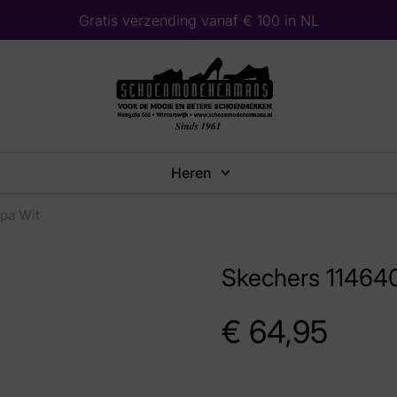
Gratis verzending vanaf € 100 in NL
Heren
pa Wit
Skechers 11464
€
64,95