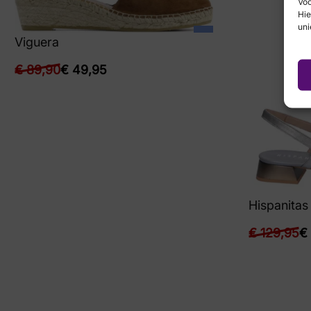
Voo
Hie
uni
Viguera
€
89,90
€
49,95
Hispanitas
€
129,95
€