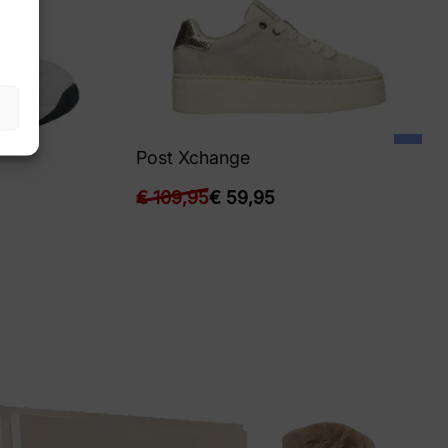
Post Xchange
€
109,95
€
59,95