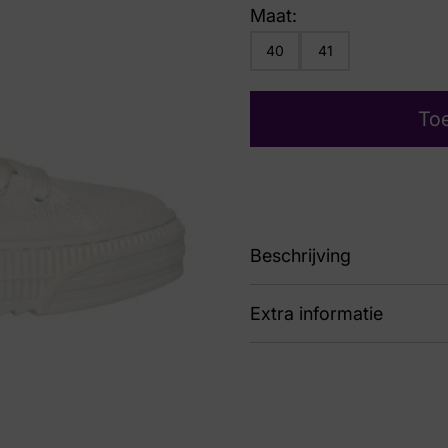
Maat:
40
41
To
Beschrijving
Extra informatie
114640 Ofwt Bobs Cop
Kleur
Wit
Nummer
60 