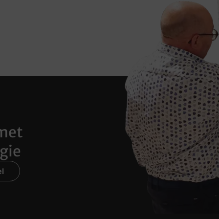
met
gie
l