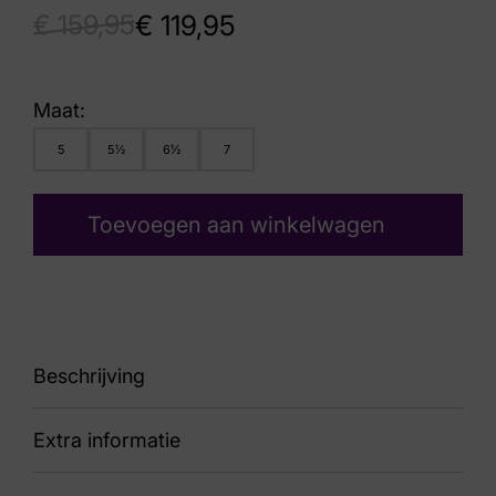
€
159,95
€
119,95
Maat:
5
5½
6½
7
Toevoegen aan winkelwagen
Beschrijving
Extra informatie
88 Meredira 40720 748 H