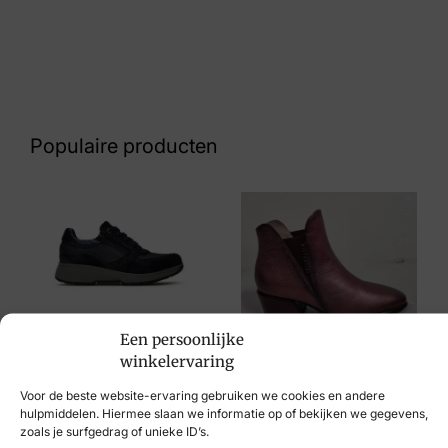
Kleur
Bruin Suede
Nummer
62 27 8743
Populaire producten
Maat
5, 5½, 6½, 7
Merk
Sioux
Artikelnummer
Xsensible
Een persoonlijke
Meredira 40720 748 H
€
239,95
Hispanitas
winkelervaring
€
149,95
Voor de beste website-ervaring gebruiken we cookies en andere
hulpmiddelen. Hiermee slaan we informatie op of bekijken we gegevens,
zoals je surfgedrag of unieke ID’s.