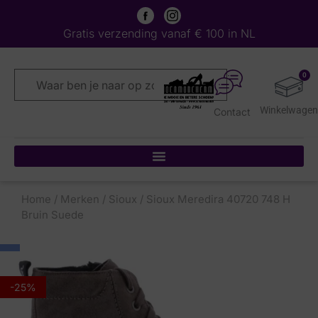
Gratis verzending vanaf € 100 in NL
0
Contact
Home
/
Merken
/
Sioux
/ Sioux Meredira 40720 748 H
Bruin Suede
-25%