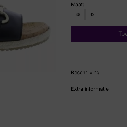
Maat:
38
42
To
Beschrijving
Extra informatie
87 Aoriska 8140050
Kleur
Zwa
Nummer
69 