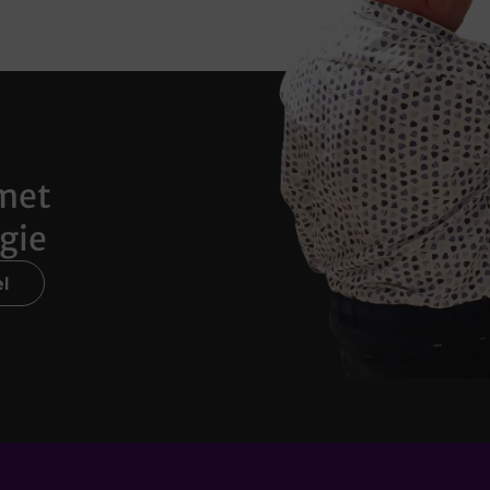
met
gie
l