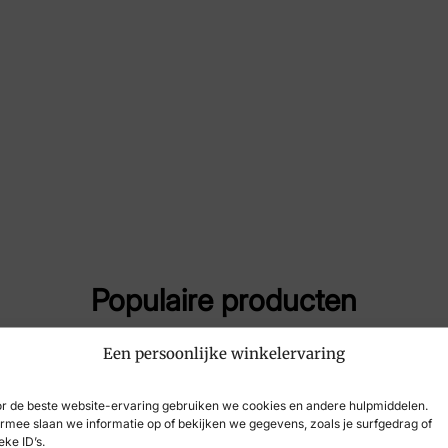
Maat
38,
Merk
Sio
Artikelnummer
Aor
Populaire producten
Een persoonlijke winkelervaring
-40%
r de beste website-ervaring gebruiken we cookies en andere hulpmiddelen.
rmee slaan we informatie op of bekijken we gegevens, zoals je surfgedrag of
eke ID’s.