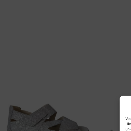
Voo
Hie
uni