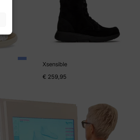
Xsensible
€
259,95