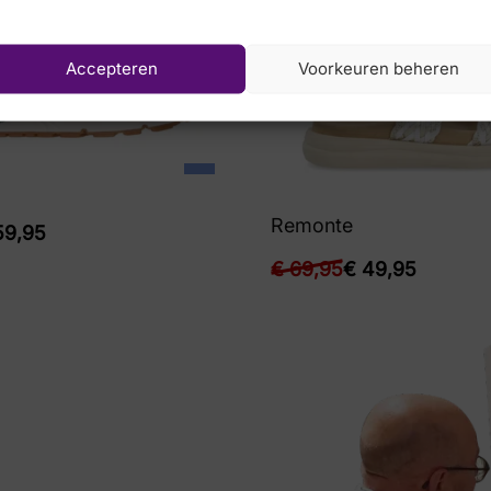
Accepteren
Voorkeuren beheren
Remonte
9,95
€
69,95
€
49,95