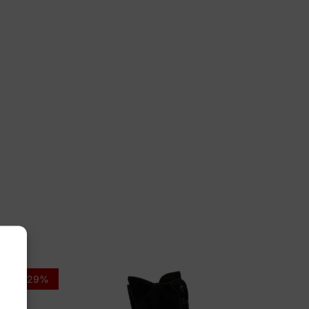
 40, 41, 42
ux
iska 8140050
-29%