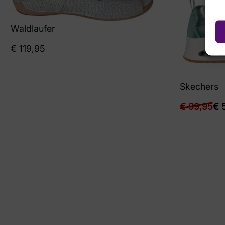
Waldlaufer
€
119,95
Skechers
€
99,95
€
5