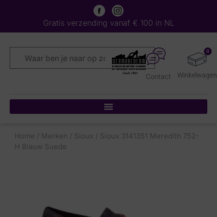
Gratis verzending vanaf € 100 in NL
0
Contact
Home
/
Merken
/
Sioux
/ Sioux 3141351 Meredith 752-
H Blauw Suede