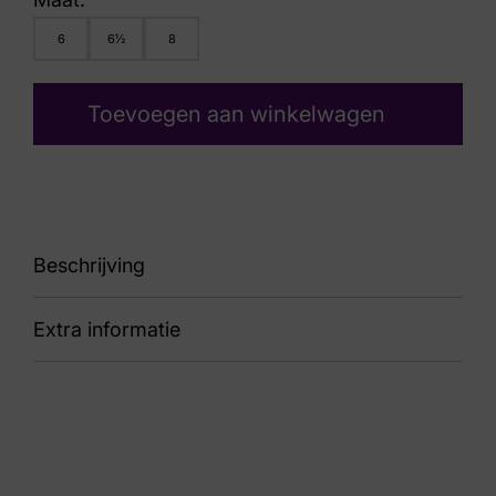
6
6½
8
Toevoegen aan winkelwagen
Beschrijving
Extra informatie
90 3141351 Meredith 752-H
Nummer
52 33 9732
Kleur