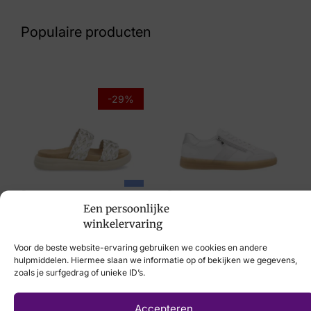
Blauw Suede
Populaire producten
Maat
6, 6½, 7, 8
Merk
-29%
Sioux
Artikelnummer
3141351 Meredith 752-H
Remonte
Remonte
Breedtemaat
Een persoonlijke
€
69,95
€
49,95
€
89,95
winkelervaring
H
Voor de beste website-ervaring gebruiken we cookies en andere
hulpmiddelen. Hiermee slaan we informatie op of bekijken we gegevens,
zoals je surfgedrag of unieke ID’s.
Laat uw voeten
Accepteren