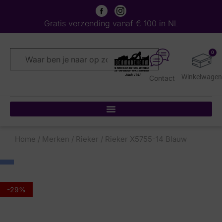
Gratis verzending vanaf € 100 in NL
0
Contact
Home
/
Merken
/
Rieker
/ Rieker X5755-14 Blauw
-29%