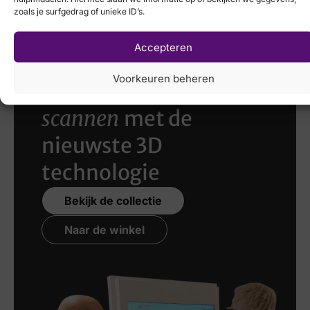
zoals je surfgedrag of unieke ID’s.
Accepteren
Voorkeuren beheren
Laat uw voeten
scannen
met de
nieuwste 3D
technologie
Bekijk de collectie
Naar de winkel