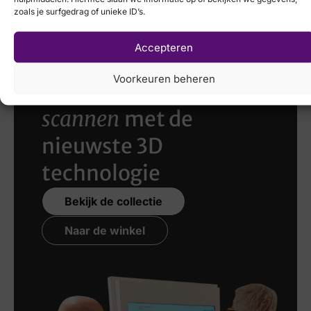
zoals je surfgedrag of unieke ID’s.
Accepteren
Voorkeuren beheren
Laat uw voeten
scannen
met de
nieuwste 3D
technologie
Bekijk de collectie
Naar de winkel