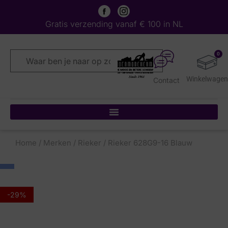
Gratis verzending vanaf € 100 in NL
0
Contact
Home
/
Merken
/
Rieker
/ Rieker 628G9-16 Blauw
-29%