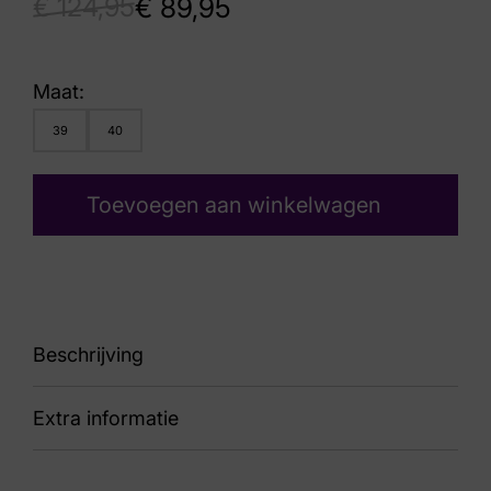
€
124,95
€
89,95
Maat:
39
40
Toevoegen aan winkelwagen
Beschrijving
Extra informatie
89 Chelly 34.876 Platino