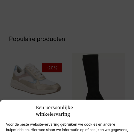
Kleur
Beige
Nummer
53 16 9321
Populaire producten
Maat
39, 40
Merk
-20%
Regarde le Ciel
Artikelnummer
Chelly 34.876 Platino
Een persoonlijke
Solidus
winkelervaring
€
199,95
€
159,95
Voor de beste website-ervaring gebruiken we cookies en andere
€
99,95
hulpmiddelen. Hiermee slaan we informatie op of bekijken we gegevens,