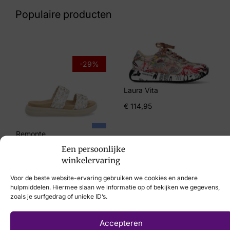
60 24 5704
Populaire producten
Maat
42
Merk
-29%
RED RAG 1
Laura Vita
Artikelnummer
€
114,95
74406121
Remonte
Een persoonlijke
€
69,95
€
49,95
winkelervaring
Voor de beste website-ervaring gebruiken we cookies en andere
hulpmiddelen. Hiermee slaan we informatie op of bekijken we gegevens,
zoals je surfgedrag of unieke ID’s.
Laat uw voeten
Accepteren