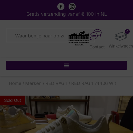
Gratis verzending vanaf € 100 in NL
0
Contact
Home
/
Merken
/
RED RAG 1
/ RED RAG 1 74406 Wit
Sold Out