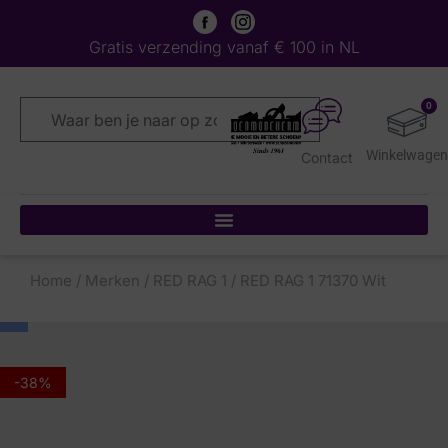
Gratis verzending vanaf € 100 in NL
0
Contact
Home
/
Merken
/
RED RAG 1
/ RED RAG 1 71370 Wit
-38%