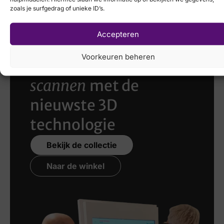
zoals je surfgedrag of unieke ID’s.
Accepteren
Voorkeuren beheren
Laat uw voeten
scannen
met de
nieuwste 3D
technologie
Bekijk de collectie
Naar de winkel