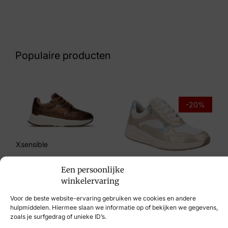
Beige
Nummer
62 16 6618
Populaire producten
Maat
37, 39
Merk
-20%
Post Xchange
Artikelnummer
Xsensible
YDUNN 03 1320
€
249,95
Een persoonlijke
Solidus
winkelervaring
€
199,95
€
159,95
Voor de beste website-ervaring gebruiken we cookies en andere
hulpmiddelen. Hiermee slaan we informatie op of bekijken we gegevens,
zoals je surfgedrag of unieke ID’s.