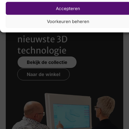
Accepteren
Laat uw voeten
Voorkeuren beheren
scannen
met de
nieuwste 3D
technologie
Bekijk de collectie
Naar de winkel