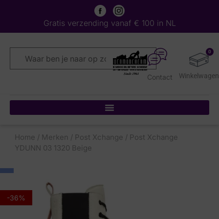
Gratis verzending vanaf € 100 in NL
0
Contact
Home
/
Merken
/
Post Xchange
/ Post Xchange
YDUNN 03 1320 Beige
-36%