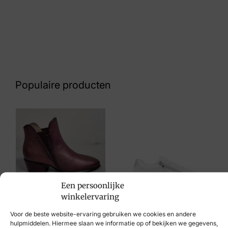
Kleur
Bruin
Nummer
69 26 8113
Populaire producten
Maat
38, 39, 40, 41
Merk
Post Xchange
Artikelnummer
Een persoonlijke
Tiva 20 8500 Gold
Hispanitas
winkelervaring
Remonte
€
149,95
Voor de beste website-ervaring gebruiken we cookies en andere
€
89,95
hulpmiddelen. Hiermee slaan we informatie op of bekijken we gegevens,