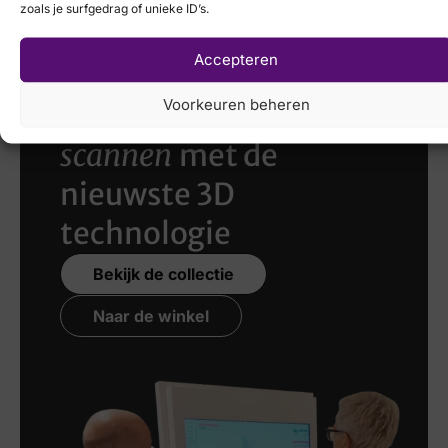
zoals je surfgedrag of unieke ID’s.
Accepteren
Voorkeuren beheren
Laat uw voeten
scannen
met de
nieuwste 3D
technologie
Bekijk de collectie
Naar de winkel