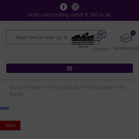
Gratis verzending vanaf € 100 in NL
0
Contact
Home
/
Merken
/
Post Xchange
/ Post Xchange Fiola
Blauw
-69%