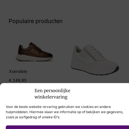
Nummer
52 32 6995
Populaire producten
Maat
40, 41
Merk
Post Xchange
Artikelnummer
Xsensible
Fiola
€
249,95
Solidus
Een persoonlijke
winkelervaring
€
214,95
Voor de beste website-ervaring gebruiken we cookies en andere
hulpmiddelen. Hiermee slaan we informatie op of bekijken we gegevens,
zoals je surfgedrag of unieke ID’s.