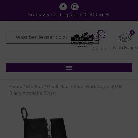
Gratis verzending vanaf € 100 in NL
0
Contact
Home
/
Merken
/
Piedi Nudi
/ Piedi Nudi Coco 09.02
Black Antracite Zwart