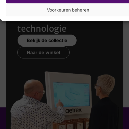
scannen
met de
Voorkeuren beheren
nieuwste 3D
technologie
Bekijk de collectie
Naar de winkel