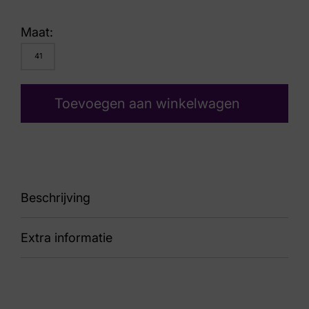
Maat:
41
Toevoegen aan winkelwagen
Beschrijving
Extra informatie
90 Coco 09.02 Black Antracite H
Nummer
62 10 9760