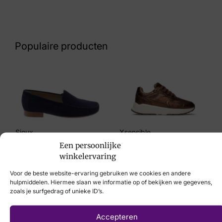
Kleur
Zwart
Populaire producten
Maat
41
Merk
Piedi Nudi
Artikelnummer
Sioux
Xsensible
Een persoonlijke
Coco 09.02 Black Antracite
€
109,95
€
249,95
winkelervaring
Breedtemaat
Voor de beste website-ervaring gebruiken we cookies en andere
hulpmiddelen. Hiermee slaan we informatie op of bekijken we gegevens,
H
zoals je surfgedrag of unieke ID’s.
Laat uw voeten
Accepteren