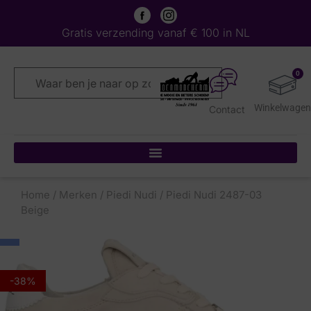
Gratis verzending vanaf € 100 in NL
0
Contact
Home
/
Merken
/
Piedi Nudi
/ Piedi Nudi 2487-03
Beige
-38%