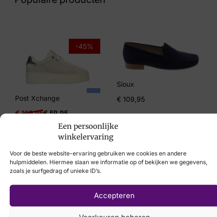
Maat
37
Merk
-45%
Piedi Nudi
Artikelnummer
Sioux
2487-03
Post Xchange
€
109,95
€
109,95
€
59,95
Een persoonlijke
winkelervaring
Voor de beste website-ervaring gebruiken we cookies en andere
hulpmiddelen. Hiermee slaan we informatie op of bekijken we gegevens,
zoals je surfgedrag of unieke ID’s.
Laat uw voeten
scannen
met de
Accepteren
nieuwste 3D