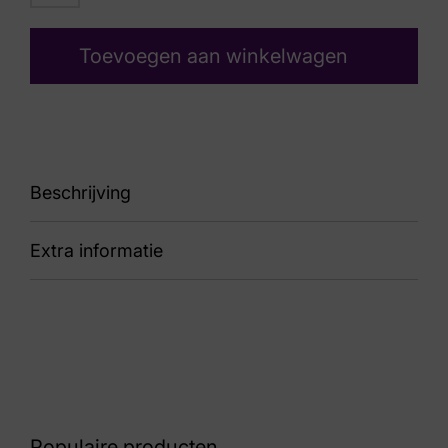
Toevoegen aan winkelwagen
Beschrijving
Extra informatie
sneaker
Kleur
Beige
Nummer
60 16 5661
Populaire producten