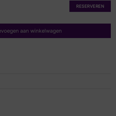
RESERVEREN
evoegen aan winkelwagen
upe
17 7173