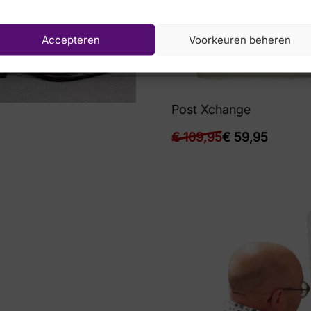
Accepteren
Voorkeuren beheren
Post Xchange
€
109,95
€
59,95