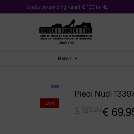
Gratis verzending vanaf € 100 in NL
Heren
Piedi Nudi 1339
-59%
€
169,95
€
69,9