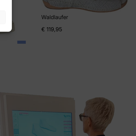
Waldlaufer
€
119,95