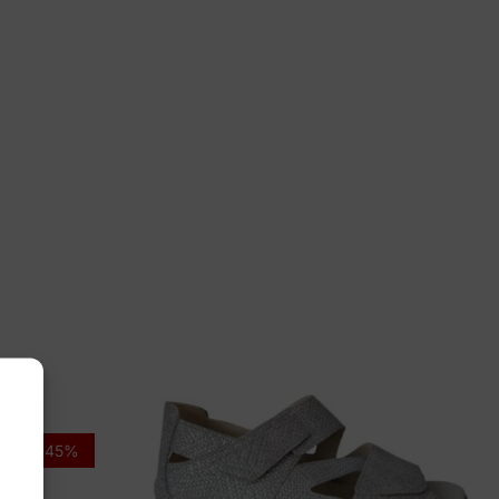
di Nudi
3975
-45%