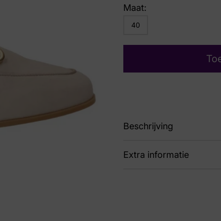
Maat:
40
To
Beschrijving
Extra informatie
sand
Kleur
Ta
Nummer
52 