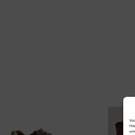
Voo
Hie
uni