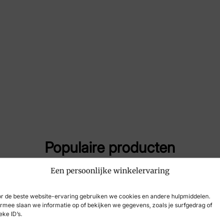
Maat
40
Merk
Pie
Artikelnummer
13
Populaire producten
Een persoonlijke winkelervaring
r de beste website-ervaring gebruiken we cookies en andere hulpmiddelen.
rmee slaan we informatie op of bekijken we gegevens, zoals je surfgedrag of
eke ID’s.