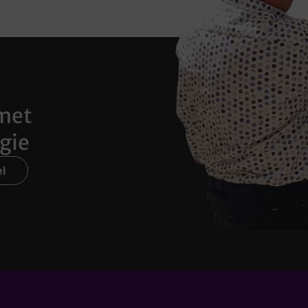
met
gie
l