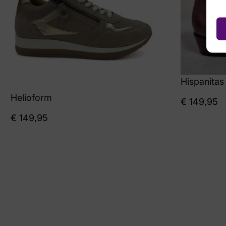
Hispanitas
Helioform
€
149,95
€
149,95