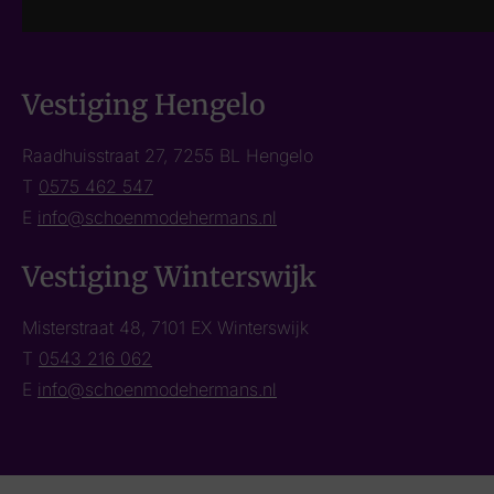
Vestiging Hengelo
Raadhuisstraat 27, 7255 BL Hengelo
T
0575 462 547
E
info@schoenmodehermans.nl
Vestiging Winterswijk
Misterstraat 48, 7101 EX Winterswijk
T
0543 216 062
E
info@schoenmodehermans.nl