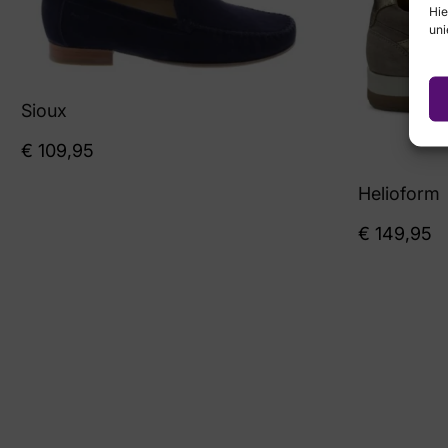
Hie
uni
Sioux
€
109,95
Helioform
€
149,95