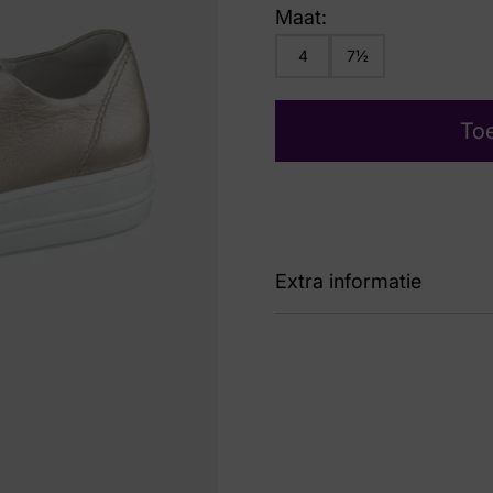
Maat:
4
7½
To
Extra informatie
Kleur
Bru
Nummer
60 
Maat
4, 