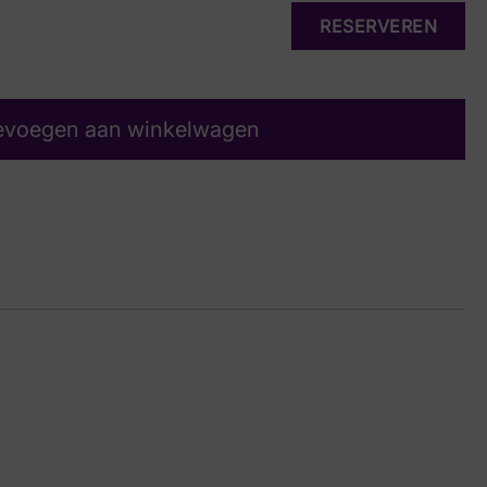
RESERVEREN
evoegen aan winkelwagen
in
26 6905
7½, 8