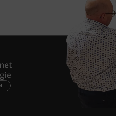
met
gie
l