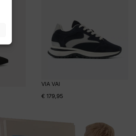
VIA VAI
€
179,95