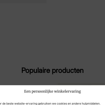
Merk
Pau
Artikelnummer
40
Populaire producten
Een persoonlijke winkelervaring
r de beste website-ervaring gebruiken we cookies en andere hulpmiddelen.