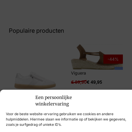
Zwart
Nummer
53 10 7142
Populaire producten
Maat
41
Merk
-44%
Panama Jack
Viguera
Artikelnummer
€
89,90
€
49,95
Sandy B2
Een persoonlijke
Remonte
winkelervaring
€
89,95
Voor de beste website-ervaring gebruiken we cookies en andere
hulpmiddelen. Hiermee slaan we informatie op of bekijken we gegevens,
zoals je surfgedrag of unieke ID’s.