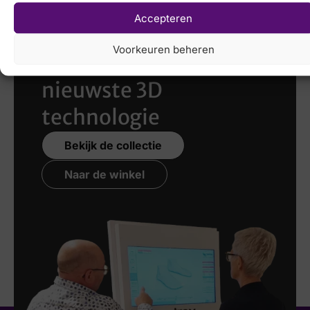
Accepteren
Laat uw voeten
Voorkeuren beheren
scannen
met de
nieuwste 3D
technologie
Bekijk de collectie
Naar de winkel