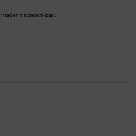
orraad en niet beschikbaar.
in
26 5663