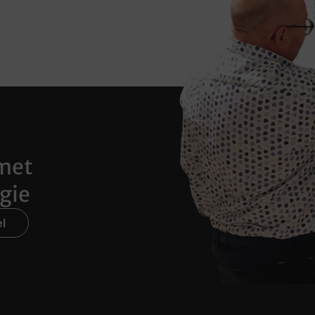
met
gie
l