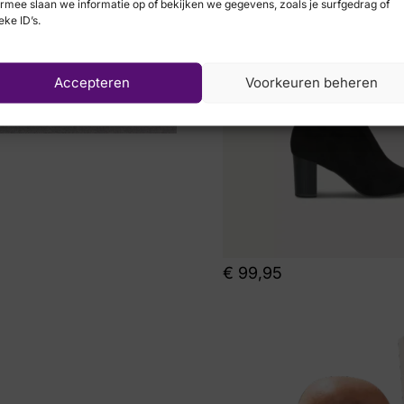
rmee slaan we informatie op of bekijken we gegevens, zoals je surfgedrag of
eke ID’s.
Accepteren
Voorkeuren beheren
€
99,95