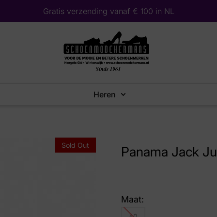
Gratis verzending vanaf € 100 in NL
Heren
Sold Out
Panama Jack Jul
Maat:
40