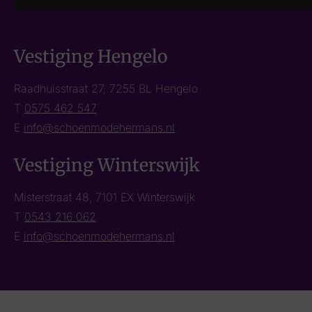
Vestiging Hengelo
Raadhuisstraat 27, 7255 BL Hengelo
T
0575 462 547
E
info@schoenmodehermans.nl
Vestiging Winterswijk
Misterstraat 48, 7101 EX Winterswijk
T
0543 216 062
E
info@schoenmodehermans.nl