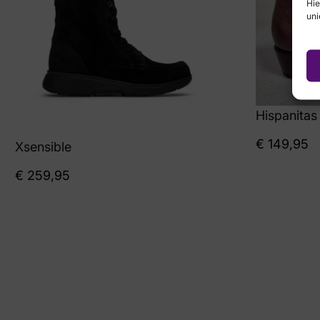
Hie
uni
Hispanitas
€
149,95
Xsensible
€
259,95