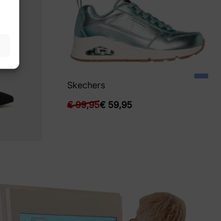
Skechers
€
99,95
€
59,95