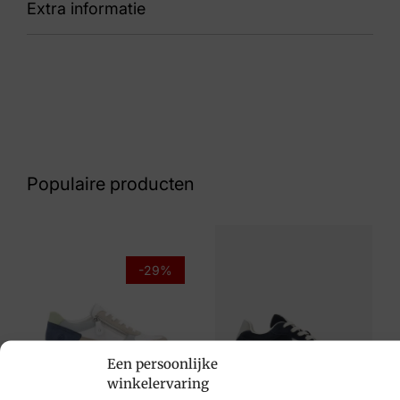
Extra informatie
Julia B1
Kleur
Zwart
Nummer
53 10 7977
Populaire producten
Maat
38, 39, 40, 42
Merk
-29%
Panama Jack
Artikelnummer
Een persoonlijke
julia B1
winkelervaring
Remonte