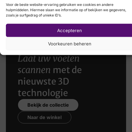
Voor de beste website-ervaring gebruiken we cookies en andere
€
84,95
€
59,95
hulpmiddelen. Hiermee slaan we informatie op of bekijken we gegevens,
VIA VAI
zoals je surfgedrag of unieke ID’s.
€
179,95
Accepteren
Voorkeuren beheren
Laat uw voeten
scannen
met de
nieuwste 3D
technologie
Bekijk de collectie
Naar de winkel