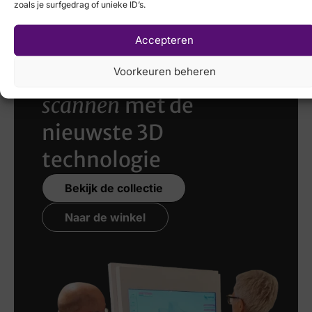
zoals je surfgedrag of unieke ID’s.
Accepteren
Voorkeuren beheren
Laat uw voeten
scannen
met de
nieuwste 3D
technologie
Bekijk de collectie
Naar de winkel