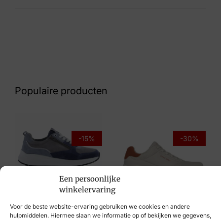
Kleur
Blauw Suede
Nummer
42 33 6643
Populaire producten
Maat
44
Merk
-15%
-30%
Panama Jack
Artikelnummer
Sioux
Een persoonlijke
winkelervaring
Gael C23
€
129,95
€
109,95
Skechers
Voor de beste website-ervaring gebruiken we cookies en andere
€
99,95
€
69,95
hulpmiddelen. Hiermee slaan we informatie op of bekijken we gegevens,