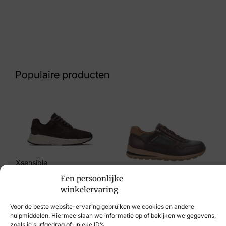
Kleur
Taupe
Nummer
42 17 6647
Populaire producten
Maat
41
Merk
Panama Jack
Artikelnummer
Xsensible
Gael C20
Een persoonlijke
€
259,95
winkelervaring
Mephisto
Voor de beste website-ervaring gebruiken we cookies en andere
€
219,95
hulpmiddelen. Hiermee slaan we informatie op of bekijken we gegevens,
zoals je surfgedrag of unieke ID’s.