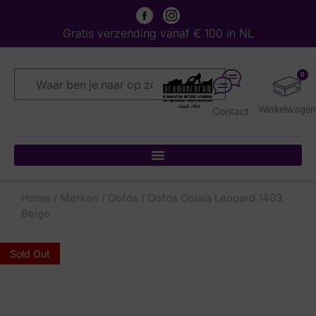
Gratis verzending vanaf € 100 in NL
0
Contact
Home
/
Merken
/
Oofos
/ Oofos Oolala Leopard 1403
Beige
Sold Out