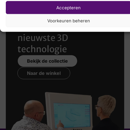
Accepteren
Laat uw voeten
Voorkeuren beheren
scannen
met de
nieuwste 3D
technologie
Bekijk de collectie
Naar de winkel