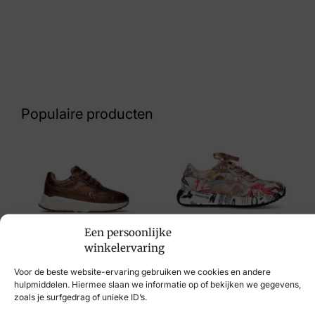
Nummer
69 16 1198
Kleur
Beige
Populaire producten
Maat
38, 39, 40, 41, 42
Merk
Oofos
Laura Vita
Een persoonlijke
Artikelnummer
Xsensible
€
114,95
winkelervaring
Oolala Leopard 1403
€
249,95
Voor de beste website-ervaring gebruiken we cookies en andere
hulpmiddelen. Hiermee slaan we informatie op of bekijken we gegevens,
zoals je surfgedrag of unieke ID’s.