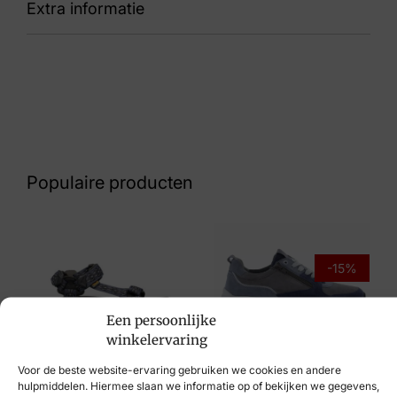
Extra informatie
Moab Speed 2 Indigo
Kleur
Blauw
Nummer
74 32 9493
Populaire producten
Maat
42, 43, 43½, 44, 45, 46
Merk
-15%
Merrell
Een persoonlijke
Artikelnummer
Sioux
winkelervaring
Teva
Moab Speed 2 Indigo
€
129,95
€
109,95
Voor de beste website-ervaring gebruiken we cookies en andere
€
109,95
hulpmiddelen. Hiermee slaan we informatie op of bekijken we gegevens,