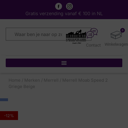
Gratis verzending vanaf € 100 in NL
0
Contact
Home
/
Merken
/
Merrell
/ Merrell Moab Speed 2
Griege Beige
-12%