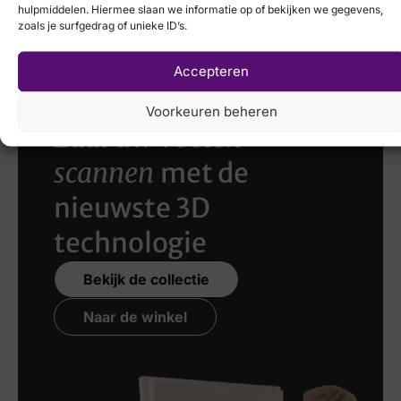
hulpmiddelen. Hiermee slaan we informatie op of bekijken we gegevens,
€
199,95
€
159,95
zoals je surfgedrag of unieke ID’s.
Accepteren
Voorkeuren beheren
Laat uw voeten
scannen
met de
nieuwste 3D
technologie
Bekijk de collectie
Naar de winkel