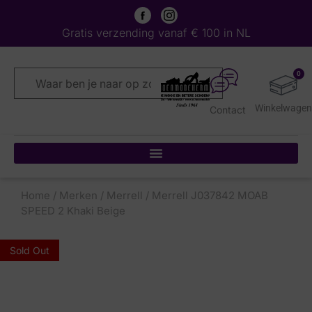
Gratis verzending vanaf € 100 in NL
0
Contact
Home
/
Merken
/
Merrell
/ Merrell J037842 MOAB
SPEED 2 Khaki Beige
Sold Out