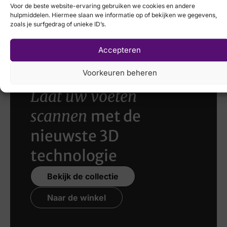
Voor de beste website-ervaring gebruiken we cookies en andere
€
214,95
VIA VAI
hulpmiddelen. Hiermee slaan we informatie op of bekijken we gegevens,
zoals je surfgedrag of unieke ID’s.
€
179,95
Accepteren
Voorkeuren beheren
Laat uw voeten
scannen
met de
nieuwste 3D
technologie
Bekijk de collectie
Naar de winkel