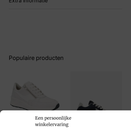
Extra informatie
89 J037842 MOAB SPEED 2 GTX Khaki
Kleur
Beige
Nummer
72 16 9429
Populaire producten
Maat
38½, 42
Merk
Merrell
Artikelnummer
J037842 MOAB SPEED 2 Khaki
Een persoonlijke
winkelervaring
Solidus