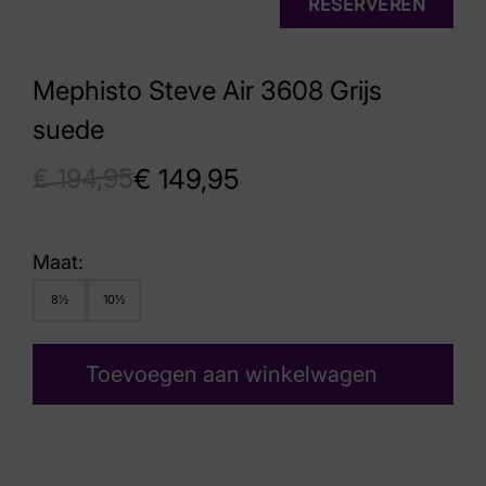
RESERVEREN
Mephisto Steve Air 3608 Grijs
suede
€
194,95
€
149,95
Maat:
8½
10½
Toevoegen aan winkelwagen