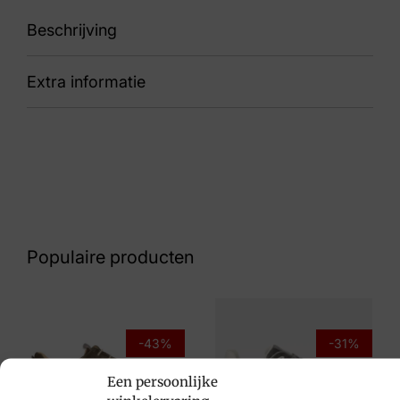
Beschrijving
Extra informatie
87 Steve Air 3608
Kleur
Grijs suede
Nummer
43 15 8324
Populaire producten
Maat
10½, 8½
Merk
-43%
-31%
Mephisto
Een persoonlijke