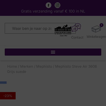
Gratis verzending vanaf € 100 in NL
0
Contact
Home
/
Merken
/
Mephisto
/ Mephisto Steve Air 3608
Grijs suede
-23%