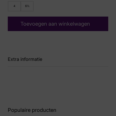
4
6½
Toevoegen aan winkelwagen
Extra informatie
Kleur
Taupe
Nummer
60 17 7108
Populaire producten
Maat