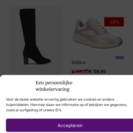
4, 6½, 8
Merk
-20%
Mephisto
Artikelnummer
Olimpia
Solidus
€
199,95
€
159,95
€
99,95
Een persoonlijke
winkelervaring
Voor de beste website-ervaring gebruiken we cookies en andere
hulpmiddelen. Hiermee slaan we informatie op of bekijken we gegevens,
zoals je surfgedrag of unieke ID’s.
Laat uw voeten
Accepteren
scannen
met de