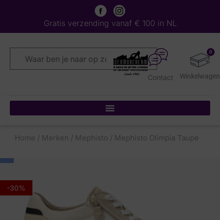
Gratis verzending vanaf € 100 in NL
0
Contact
Home
/
Merken
/
Mephisto
/ Mephisto Olimpia Taupe
-30%