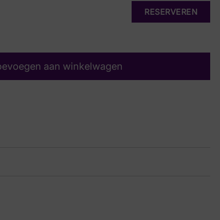
RESERVEREN
oevoegen aan winkelwagen
 White 35-38
99 9576