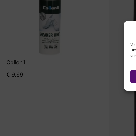
Voo
Hie
uni
Collonil
€
9,99