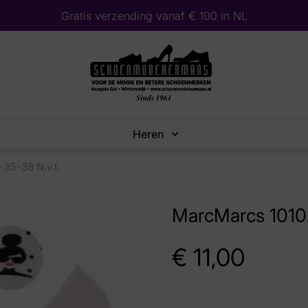
Gratis verzending vanaf € 100 in NL
Heren
35-38 N.v.t.
MarcMarcs 1010
€
11,00