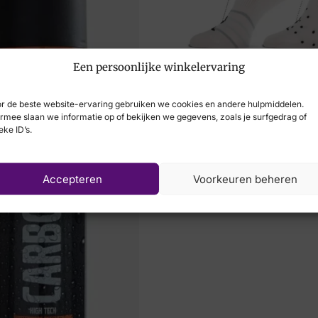
Een persoonlijke winkelervaring
MarcMarcs
€
11,00
r de beste website-ervaring gebruiken we cookies en andere hulpmiddelen.
rmee slaan we informatie op of bekijken we gegevens, zoals je surfgedrag of
eke ID’s.
Accepteren
Voorkeuren beheren