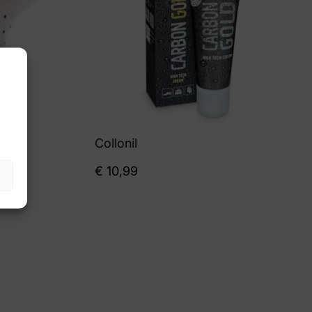
Collonil
€
10,99