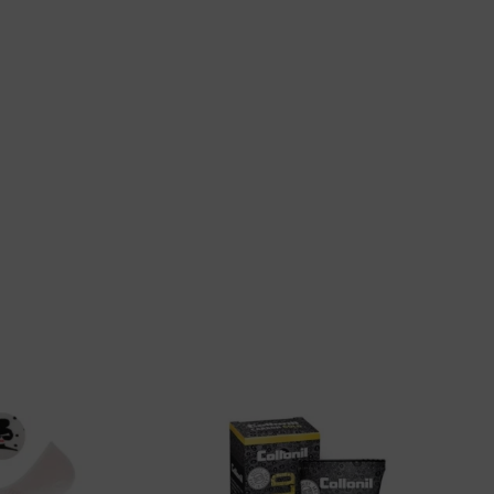
t.
rcMarcs
022003 1000 White 35-38