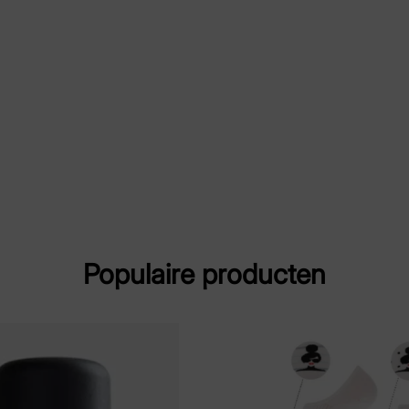
Kleur
N.v.
Maat
.
Merk
Ma
Artikelnummer
101
Populaire producten