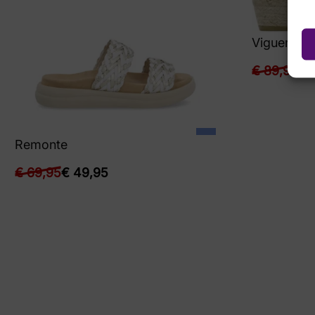
Viguera
€
89,90
€
4
Remonte
€
69,95
€
49,95