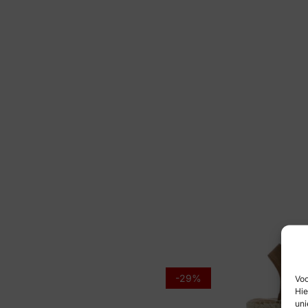
-29%
Voo
Hie
uni