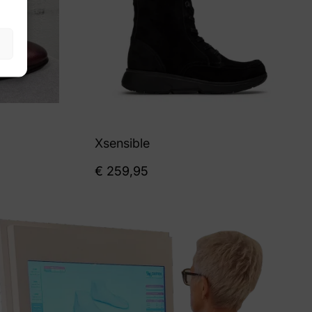
Xsensible
€
259,95