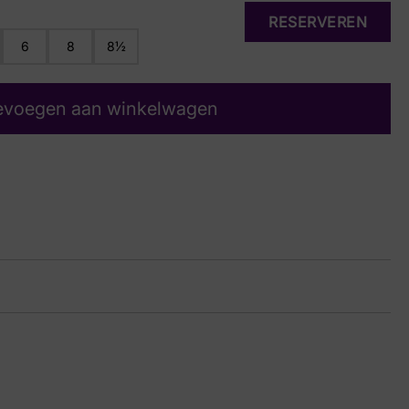
RESERVEREN
6
8
8½
evoegen aan winkelwagen
auw
32 8862