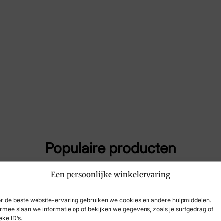
Maat
4, 
Merk
Lo
Artikelnummer
LM
Populaire producten
Een persoonlijke winkelervaring
-44%
r de beste website-ervaring gebruiken we cookies en andere hulpmiddelen.
rmee slaan we informatie op of bekijken we gegevens, zoals je surfgedrag of
eke ID’s.