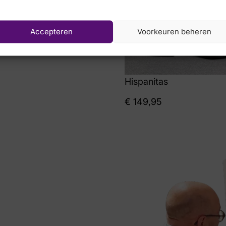
Accepteren
Voorkeuren beheren
9,95
Hispanitas
€
149,95