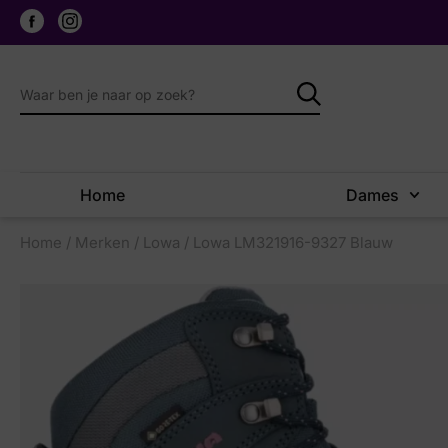
Home
Dames
Home
/
Merken
/
Lowa
/ Lowa LM321916-9327 Blauw