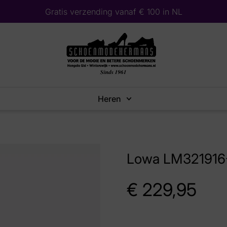
Gratis verzending vanaf € 100 in NL
Heren
Lowa LM321916
€
229,95