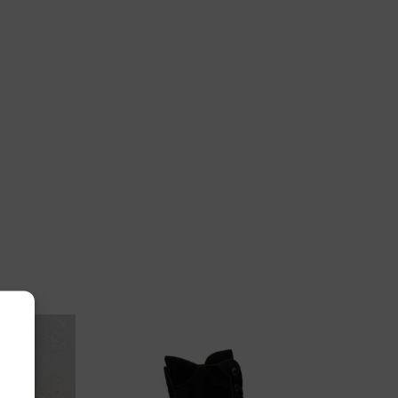
4½, 5, 5½, 6, 7, 7½, 8, 8½
wa
321916-9327