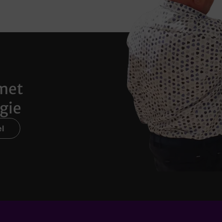
met
gie
l