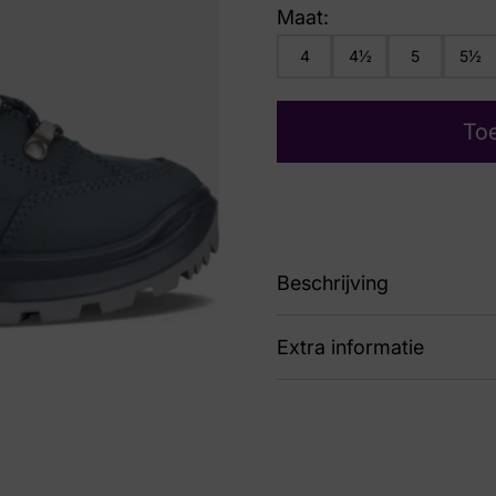
Maat:
4
4½
5
5½
To
Beschrijving
Extra informatie
LM321916-9327
Kleur
Bl
Nummer
73 