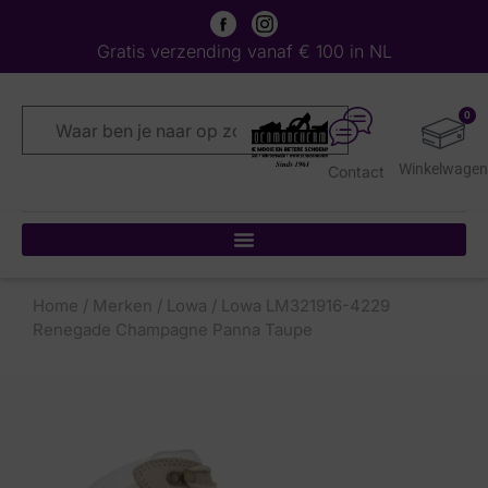
Gratis verzending vanaf € 100 in NL
0
Contact
Home
/
Merken
/
Lowa
/ Lowa LM321916-4229
Renegade Champagne Panna Taupe