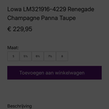
Lowa LM321916-4229 Renegade
Champagne Panna Taupe
€
229,95
Maat:
5
5½
6½
7½
8
Toevoegen aan winkelwagen
Beschrijving