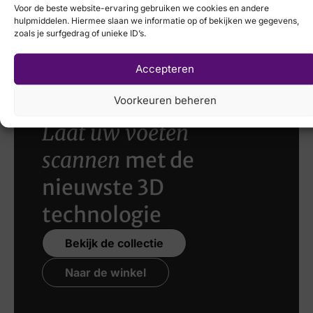
Voor de beste website-ervaring gebruiken we cookies en andere
Panna
Remonte
hulpmiddelen. Hiermee slaan we informatie op of bekijken we gegevens,
zoals je surfgedrag of unieke ID’s.
€
69,95
€
49,95
Accepteren
Voorkeuren beheren
Laat uw voeten
scannen
met de
nieuwste 3D
technologie
Bekijk de collectie
Naar de winkel