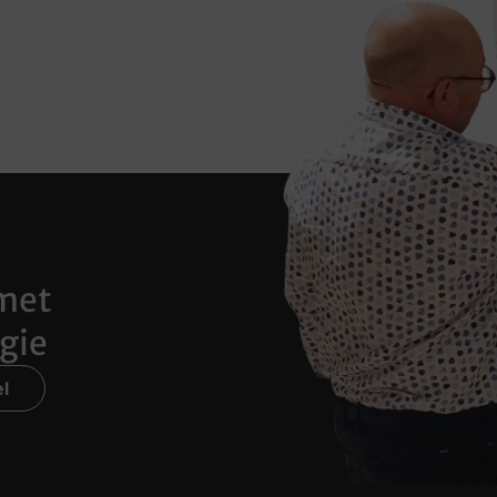
met
gie
l