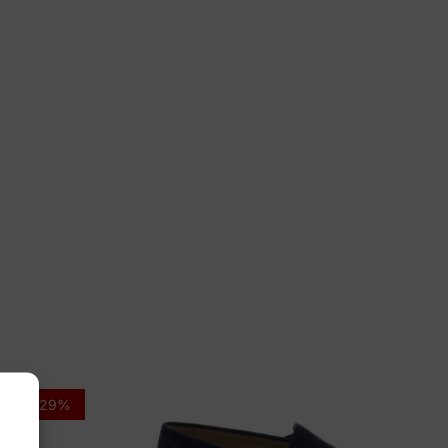
, 5½, 7, 7½, 8
wa
321709-9707
-29%