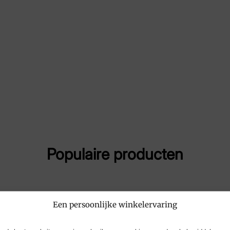
Maat
4, 5
Merk
Lo
Artikelnummer
LM
Populaire producten
Een persoonlijke winkelervaring