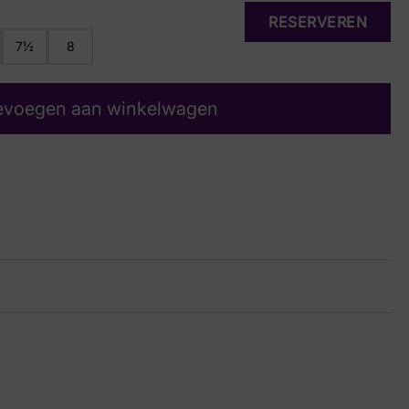
RESERVEREN
7½
8
evoegen aan winkelwagen
js
14 8860