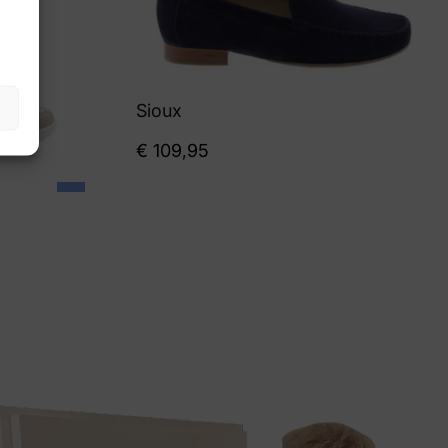
Sioux
€
109,95