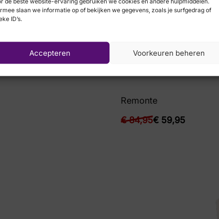
r de beste website-ervaring gebruiken we cookies en andere hulpmiddelen.
rmee slaan we informatie op of bekijken we gegevens, zoals je surfgedrag of
eke ID’s.
Accepteren
Voorkeuren beheren
Remonte
€
84,95
€
59,95