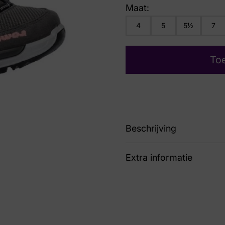
Maat:
4
5
5½
7
To
Beschrijving
Extra informatie
LM321709-9707
Kleur
Gri
Nummer
72 