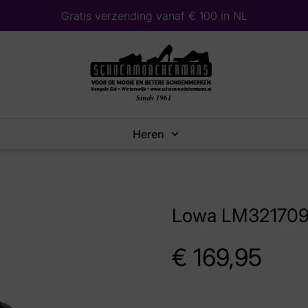
Gratis verzending vanaf € 100 in NL
Heren
Lowa LM321709-
€
169,95