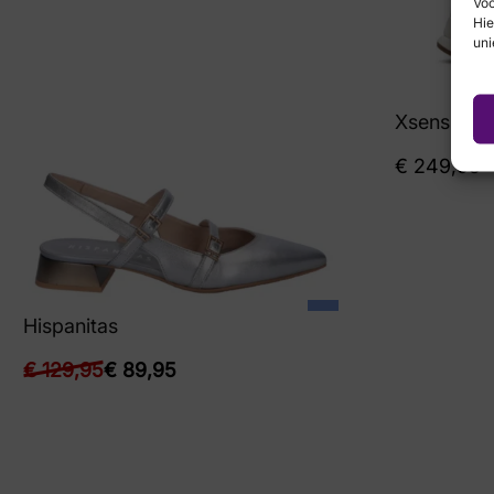
Voo
Hie
uni
Xsensible
€
249,95
Hispanitas
€
129,95
€
89,95