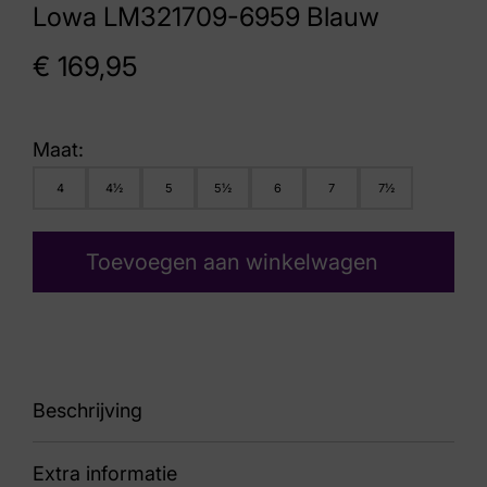
Lowa LM321709-6959 Blauw
€
169,95
Maat:
4
4½
5
5½
6
7
7½
Toevoegen aan winkelwagen
Beschrijving
Extra informatie
LM321709-6959