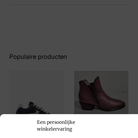
Kleur
Blauw
Nummer
72 32 8859
Populaire producten
Maat
4, 4½, 5, 5½, 6, 6½, 7, 7½
Merk
Lowa
Artikelnummer
LM321709-6959
Hispanitas
Een persoonlijke
winkelervaring
€
149,95