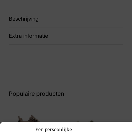
Beschrijving
Extra informatie
91 LM321410-5129 Nuvolo Brownrose Panna
Nummer
72 13 1344
Kleur
Rood, Diverse Materialen
Populaire producten
Maat
5, 5½, 6, 6½, 7, 7½, 8, 8½
Merk
Een persoonlijke
Lowa