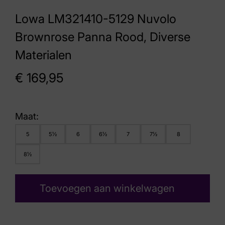
Lowa LM321410-5129 Nuvolo
Brownrose Panna Rood, Diverse
Materialen
€
169,95
Maat:
5
5½
6
6½
7
7½
8
8½
Toevoegen aan winkelwagen