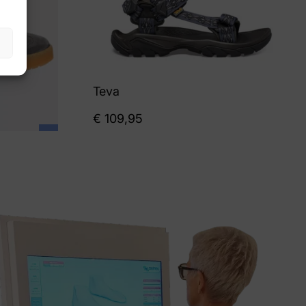
Teva
€
109,95