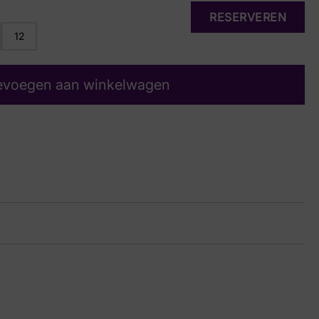
RESERVEREN
12
evoegen aan winkelwagen
auw
32 8856