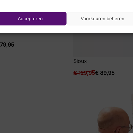
Accepteren
Voorkeuren beheren
79,95
Sioux
€
129,95
€
89,95