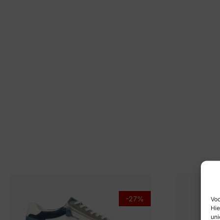
-27%
Voo
Hie
uni