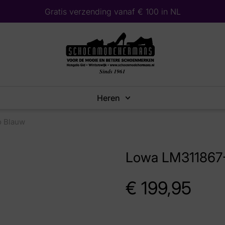
Gratis verzending vanaf € 100 in NL
Heren
o Blauw
Lowa LM311867
€
199,95