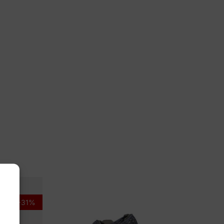
 11, 12, 7½, 8½, 9, 9½
wa
11867-2569 Renegade Evo
-31%