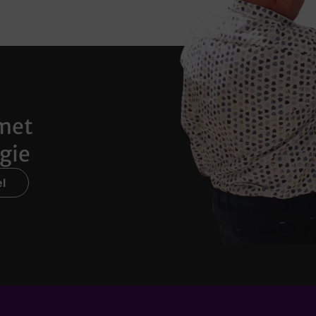
met
gie
l