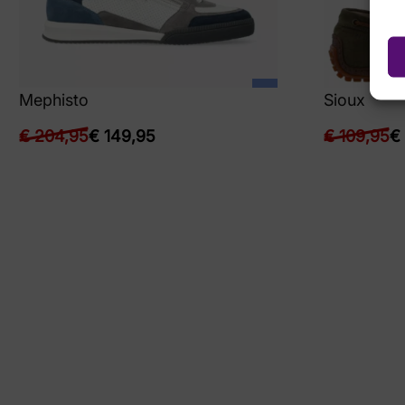
Mephisto
Sioux
€
204,95
€
149,95
€
109,95
€