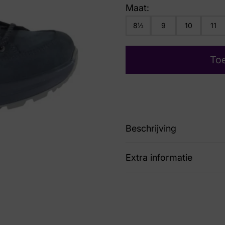
Maat:
8½
9
10
11
To
Beschrijving
Extra informatie
LM311867-2569
Kleur
Bl
Nummer
74 