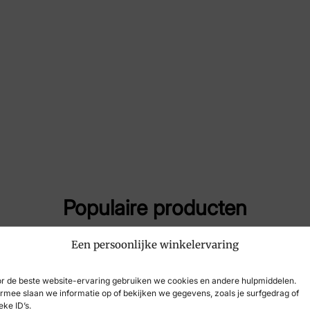
Maat
10,
Merk
Lo
Artikelnummer
LM3
Populaire producten
Een persoonlijke winkelervaring
-27%
r de beste website-ervaring gebruiken we cookies en andere hulpmiddelen.
rmee slaan we informatie op of bekijken we gegevens, zoals je surfgedrag of
eke ID’s.