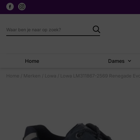
Home
Dames
Home
/
Merken
/
Lowa
/ Lowa LM311867-2569 Renegade Ev