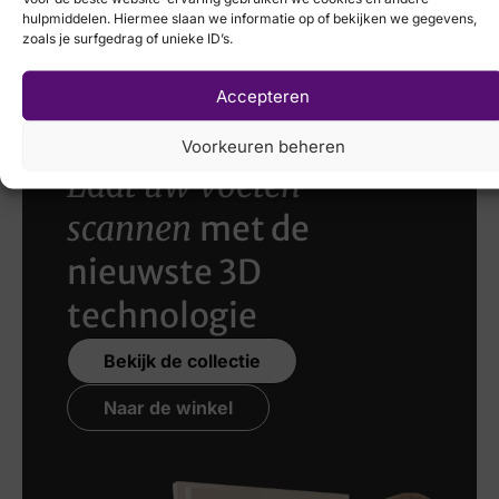
Hispanitas
hulpmiddelen. Hiermee slaan we informatie op of bekijken we gegevens,
€
179,95
€
129,95
€
89,95
zoals je surfgedrag of unieke ID’s.
Accepteren
Voorkeuren beheren
Laat uw voeten
scannen
met de
nieuwste 3D
technologie
Bekijk de collectie
Naar de winkel