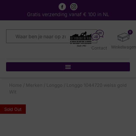
Gratis verzending vanaf € 100 in NL
0
Contact
Home
/
Merken
/
Longgo
/ Longgo 1044720 weiss gold
Wit
Sold Out