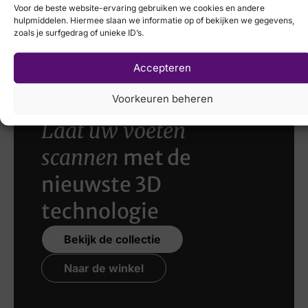
Voor de beste website-ervaring gebruiken we cookies en andere
Remonte
hulpmiddelen. Hiermee slaan we informatie op of bekijken we gegevens,
zoals je surfgedrag of unieke ID’s.
€
69,95
€
49,95
Accepteren
Voorkeuren beheren
Laat uw voeten
scannen
met de
nieuwste 3D
technologie
Bekijk de collectie
Naar de winkel