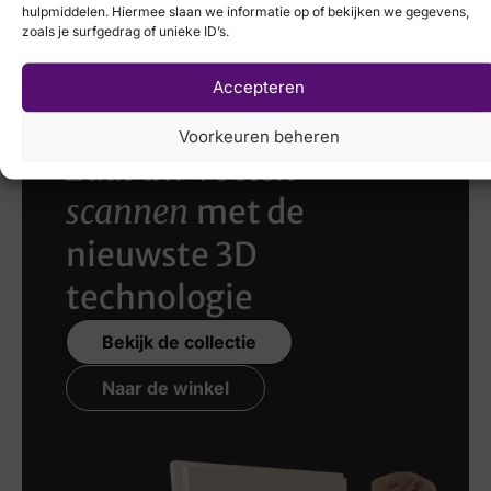
hulpmiddelen. Hiermee slaan we informatie op of bekijken we gegevens,
€
84,95
€
59,95
€
69,95
€
49,95
zoals je surfgedrag of unieke ID’s.
Accepteren
Voorkeuren beheren
Laat uw voeten
scannen
met de
nieuwste 3D
technologie
Bekijk de collectie
Naar de winkel