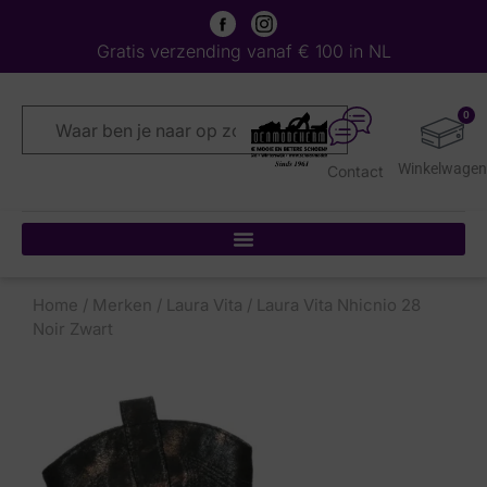
Gratis verzending vanaf € 100 in NL
0
Contact
Home
/
Merken
/
Laura Vita
/ Laura Vita Nhicnio 28
Noir Zwart