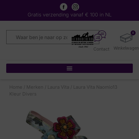
Gratis verzending vanaf € 100 in NL
0
Contact
Home
/
Merken
/
Laura Vita
/ Laura Vita Naomio13
Kleur Divers