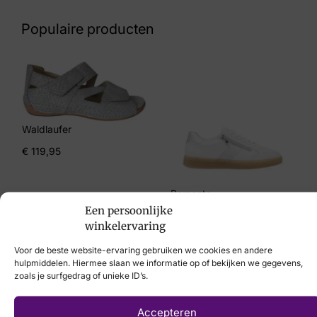
Kleur Divers
Populaire producten
Maat
37, 38, 39, 40, 41
Merk
Laura Vita
Waldlaufer
Artikelnummer
€
119,95
Naomio13
Remonte
Een persoonlijke
€
89,95
winkelervaring
Voor de beste website-ervaring gebruiken we cookies en andere
hulpmiddelen. Hiermee slaan we informatie op of bekijken we gegevens,
zoals je surfgedrag of unieke ID’s.
Laat uw voeten
Accepteren