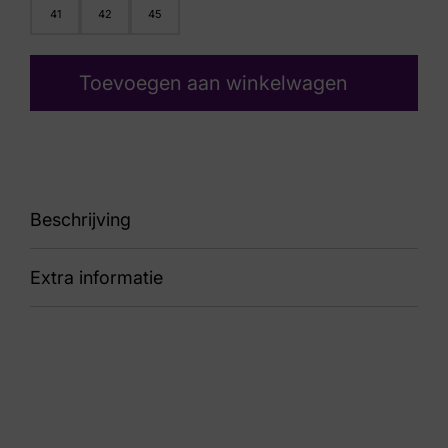
41
42
45
Toevoegen aan winkelwagen
Beschrijving
Extra informatie
Cognac
Kleur
Bruin
Nummer