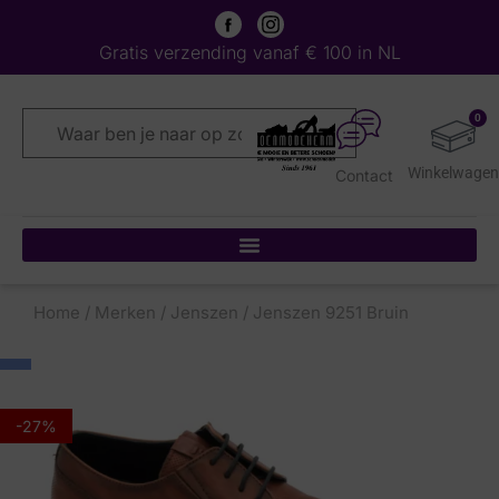
Gratis verzending vanaf € 100 in NL
0
Contact
Home
/
Merken
/
Jenszen
/ Jenszen 9251 Bruin
-27%