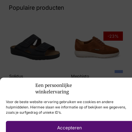
43 26 7070
Populaire producten
Maat
41, 42, 45
Merk
-23%
Jenszen
Artikelnummer
9251
Solidus
Mephisto
Een persoonlijke
€
129,95
€
194,95
€
149,95
winkelervaring
Voor de beste website-ervaring gebruiken we cookies en andere
hulpmiddelen. Hiermee slaan we informatie op of bekijken we gegevens,
zoals je surfgedrag of unieke ID’s.
Laat uw voeten
Accepteren