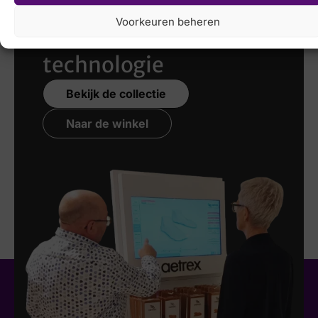
scannen
met de
Voorkeuren beheren
nieuwste 3D
technologie
Bekijk de collectie
Naar de winkel