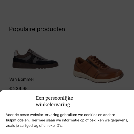
Bruin Suede
Nummer
42 27 7785
Populaire producten
Maat
41, 42, 44
Merk
Jenszen
Van Bommel
Artikelnummer
€
239,95
2018 Cognac Suede
Een persoonlijke
Solidus
winkelervaring
€
169,95
Voor de beste website-ervaring gebruiken we cookies en andere
hulpmiddelen. Hiermee slaan we informatie op of bekijken we gegevens,
zoals je surfgedrag of unieke ID’s.