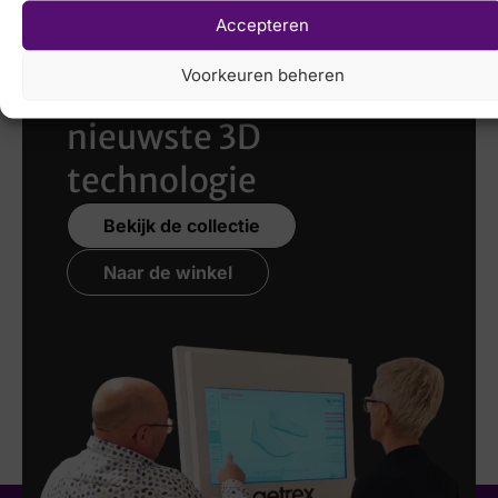
Accepteren
Laat uw voeten
Voorkeuren beheren
scannen
met de
nieuwste 3D
technologie
Bekijk de collectie
Naar de winkel