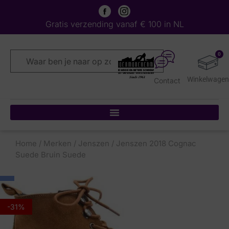
Gratis verzending vanaf € 100 in NL
0
Contact
Home
/
Merken
/
Jenszen
/ Jenszen 2018 Cognac
Suede Bruin Suede
-31%