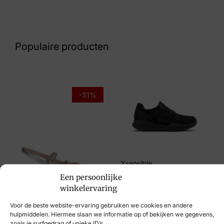
Zwart
Nummer
46 10 8263
Populaire producten
Maat
42, 44
Merk
-31%
Jenszen
Artikelnummer
1423 Black Crust
Xsensible
Een persoonlijke
€
249,95
winkelervaring
Hispanitas
Voor de beste website-ervaring gebruiken we cookies en andere
€
129,95
€
89,95
hulpmiddelen. Hiermee slaan we informatie op of bekijken we gegevens,
zoals je surfgedrag of unieke ID’s.