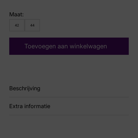
Maat:
42
44
Toevoegen aan winkelwagen
Beschrijving
Extra informatie
87 1423 Black Crust
Kleur