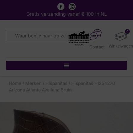
Gratis verzending vanaf € 100 in NL
0
Contact
Home
/
Merken
/
Hispanitas
/ Hispanitas HI254270
Arizona Atlanta Avellana Bruin