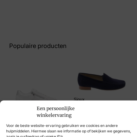
Kleur
Bruin
Nummer
62 26 9667
Populaire producten
Maat
38, 39, 40
Merk
Hispanitas
Artikelnummer
Sioux
HI254270 Arizona Atlanta Avellana
Een persoonlijke
€
109,95
winkelervaring
Remonte
Breedtemaat
Voor de beste website-ervaring gebruiken we cookies en andere
€
89,95
G
hulpmiddelen. Hiermee slaan we informatie op of bekijken we gegevens,
zoals je surfgedrag of unieke ID’s.