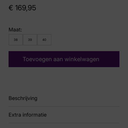
€
169,95
Maat:
38
39
40
Toevoegen aan winkelwagen
Beschrijving
Extra informatie
90 HI254270 Arizona Atlanta Avellana