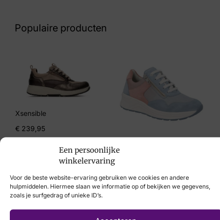
Nummer
62 17 7654
Populaire producten
Maat
4, 5½, 6, 6½, 8
Merk
Helioform
Artikelnummer
Xsensible
584.002-0353
€
239,95
Solidus
Een persoonlijke
€
214,95
winkelervaring
Voor de beste website-ervaring gebruiken we cookies en andere
hulpmiddelen. Hiermee slaan we informatie op of bekijken we gegevens,
zoals je surfgedrag of unieke ID’s.