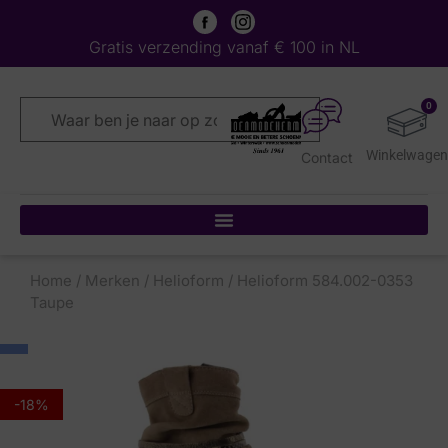
Gratis verzending vanaf € 100 in NL
0
Contact
Home
/
Merken
/
Helioform
/ Helioform 584.002-0353
Taupe
-18%