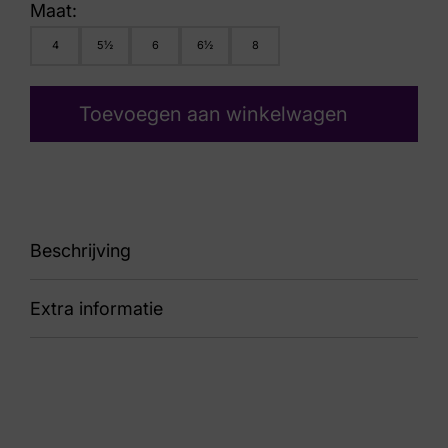
Maat:
4
5½
6
6½
8
Toevoegen aan winkelwagen
Beschrijving
Extra informatie
88 584.002-0353
Kleur
Taupe