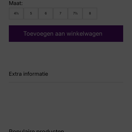
Maat:
4½
5
6
7
7½
8
Toevoegen aan winkelwagen
Extra informatie
Kleur
Taupe
Nummer
52 17 7013
Populaire producten