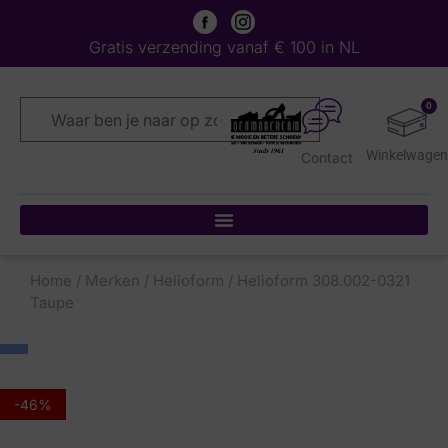
Gratis verzending vanaf € 100 in NL
0
Contact
Home
/
Merken
/
Helioform
/ Helioform 308.002-0321
Taupe
-46%