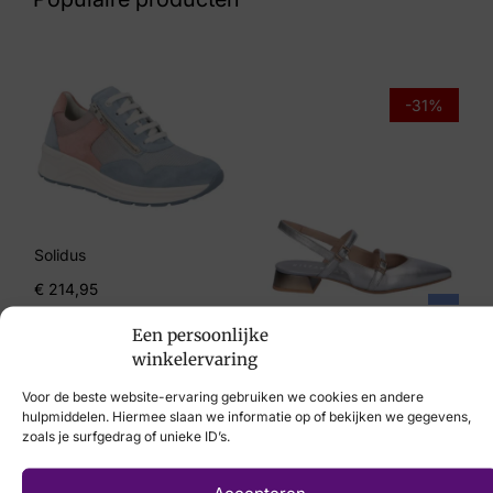
Maat
4½, 5, 6, 7, 7½, 8
Merk
-31%
Helioform
Artikelnummer
308.002-0321
Solidus
€
214,95
Hispanitas
Een persoonlijke
€
129,95
€
89,95
winkelervaring
Voor de beste website-ervaring gebruiken we cookies en andere
hulpmiddelen. Hiermee slaan we informatie op of bekijken we gegevens,
zoals je surfgedrag of unieke ID’s.
Accepteren