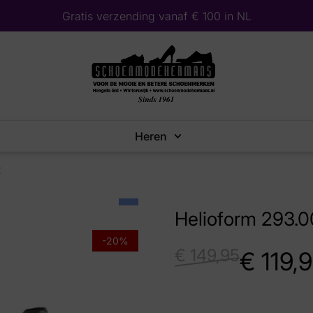
Gratis verzending vanaf € 100 in NL
Heren
t
Helioform 293.
-20%
€
149,95
€
119,