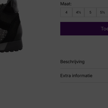
Maat:
4
4½
5
5½
To
Beschrijving
Extra informatie
80
Kleur
Zwa
Nummer
62 