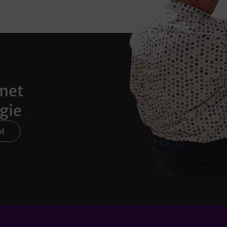
met
gie
l