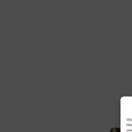
Voo
Hie
uni