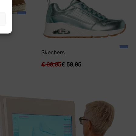
Skechers
€
99,95
€
59,95