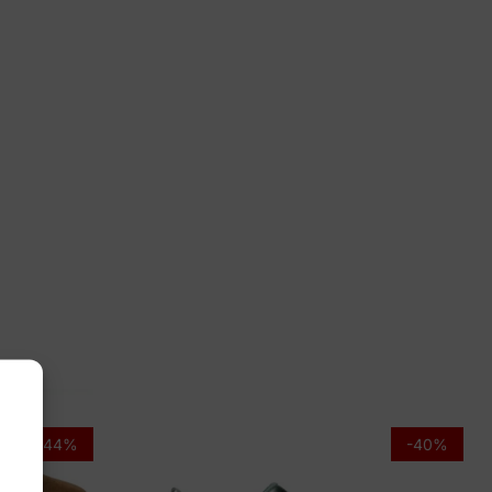
4½, 5, 5½, 7
ioform
3.004-0404
-44%
-40%