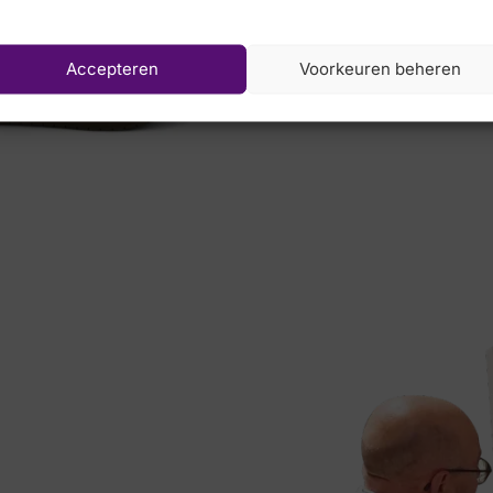
Viguera
Accepteren
Voorkeuren beheren
€
89,90
€
49,95