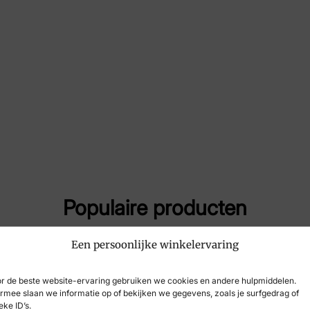
Maat
4, 
Merk
Hel
Artikelnummer
29
Breedtemaat
H
Populaire producten
Een persoonlijke winkelervaring
r de beste website-ervaring gebruiken we cookies en andere hulpmiddelen.
rmee slaan we informatie op of bekijken we gegevens, zoals je surfgedrag of
eke ID’s.