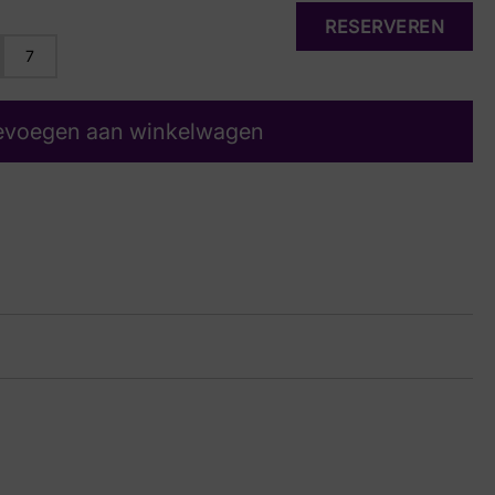
RESERVEREN
7
evoegen aan winkelwagen
rt
10 6516