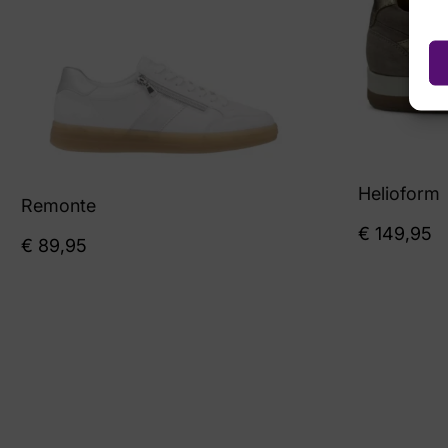
Helioform
Remonte
€
149,95
€
89,95