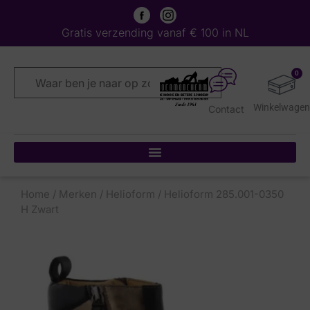
Gratis verzending vanaf € 100 in NL
0
Contact
Home
/
Merken
/
Helioform
/ Helioform 285.001-0350
H Zwart