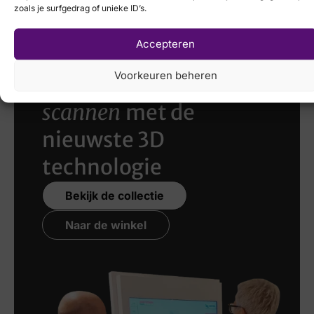
H
zoals je surfgedrag of unieke ID’s.
Accepteren
Voorkeuren beheren
Laat uw voeten
scannen
met de
nieuwste 3D
technologie
Bekijk de collectie
Naar de winkel