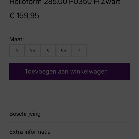
Helioform 285.001-0350 H Zwart
€
159,95
Maat:
5
5½
6
6½
7
Toevoegen aan winkelwagen
Beschrijving
Extra informatie
90 285.001-0350 H