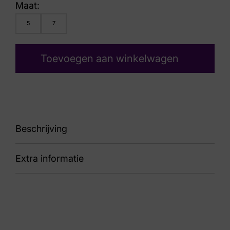
Maat:
5
7
Toevoegen aan winkelwagen
Beschrijving
Extra informatie
87 249.001-0355 K
Kleur
Zwart