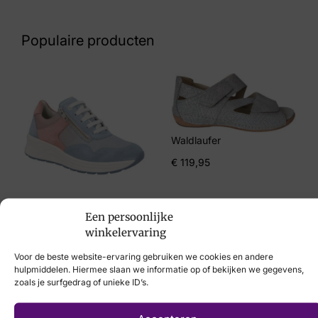
Nummer
60 10 8025
Populaire producten
Maat
5, 7
Merk
Helioform
Waldlaufer
Artikelnummer
€
119,95
249.001-0355 K
Solidus
Een persoonlijke
€
214,95
winkelervaring
Voor de beste website-ervaring gebruiken we cookies en andere
hulpmiddelen. Hiermee slaan we informatie op of bekijken we gegevens,
zoals je surfgedrag of unieke ID’s.