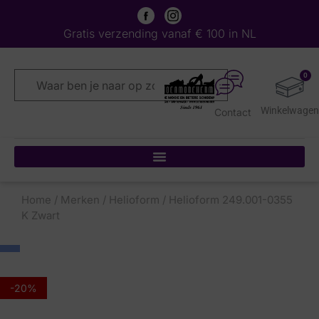
Gratis verzending vanaf € 100 in NL
0
Contact
Home
/
Merken
/
Helioform
/ Helioform 249.001-0355
K Zwart
-20%