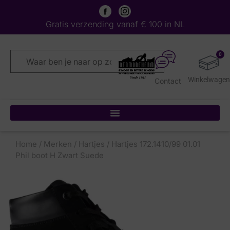
Gratis verzending vanaf € 100 in NL
0
Contact
Home
/
Merken
/
Hartjes
/ Hartjes 172.1410/99 01.01
Phil boot H Zwart Suede