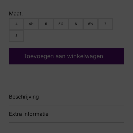
Maat:
4
4½
5
5½
6
6½
7
8
Toevoegen aan winkelwagen
Beschrijving
Extra informatie
88 172.1410/99 01.01 Phil boot H