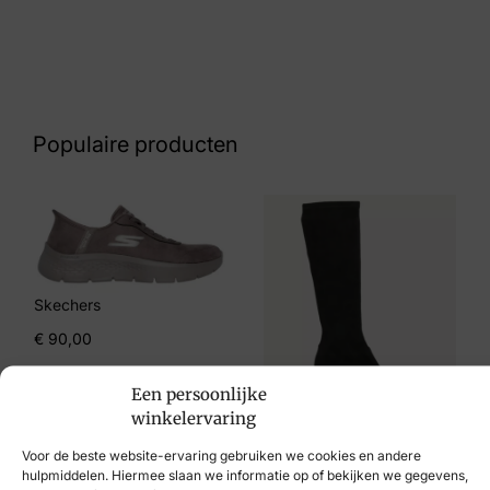
Kleur
Zwart Suede
Nummer
62 11 8704
Populaire producten
Maat
4, 4½, 5, 5½, 6, 6½, 7, 8
Merk
Hartjes
Skechers
Artikelnummer
€
90,00
172.1410/99 01.01 Phil boot H
Een persoonlijke
winkelervaring
Voor de beste website-ervaring gebruiken we cookies en andere
€
99,95
hulpmiddelen. Hiermee slaan we informatie op of bekijken we gegevens,