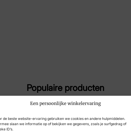
Merk
Har
Artikelnummer
172
Populaire producten
Een persoonlijke winkelervaring
r de beste website-ervaring gebruiken we cookies en andere hulpmiddelen.
rmee slaan we informatie op of bekijken we gegevens, zoals je surfgedrag of
eke ID’s.