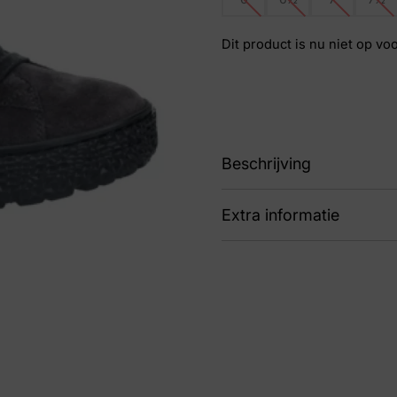
Dit product is nu niet op vo
Beschrijving
Extra informatie
88 172.1404/31 49.14
Kleur
Gri
Nummer
62 
Maat
6, 