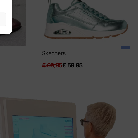
Skechers
€
99,95
€
59,95