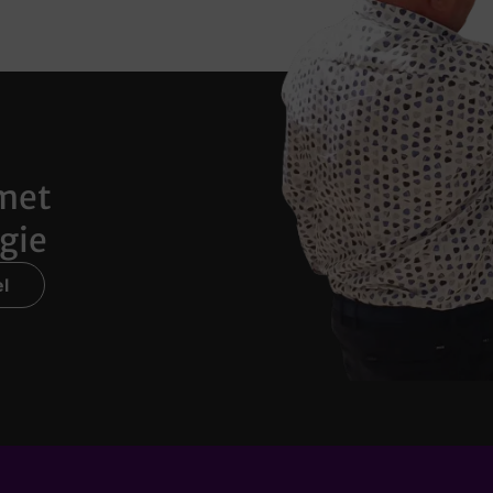
met
gie
l