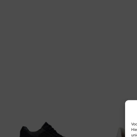
Voo
Hie
uni