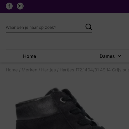
Home
Dames
Home
/
Merken
/
Hartjes
/ Hartjes 172.1404/31 49.14 Grijs s