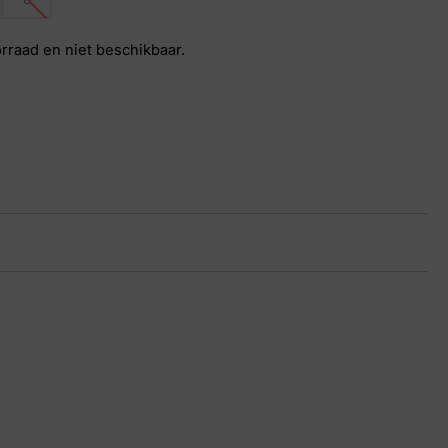
orraad en niet beschikbaar.
js suede
15 8703
6½, 7, 7½, 8