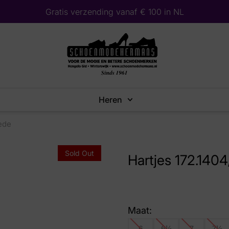
Gratis verzending vanaf € 100 in NL
Heren
uede
Sold Out
Hartjes 172.1404
Maat:
6
6½
7
7½