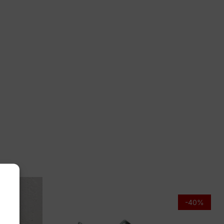
tjes
.1404/31 49.14
-40%