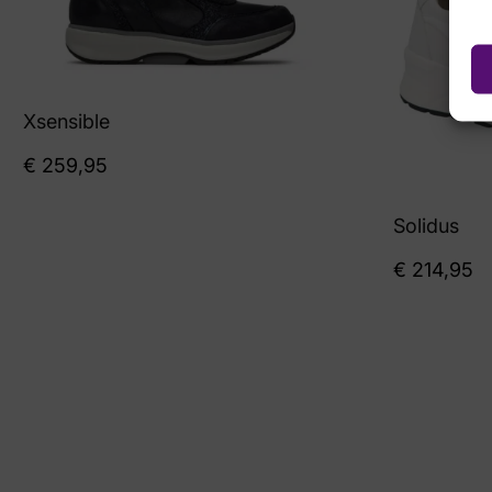
Xsensible
€
259,95
Solidus
€
214,95